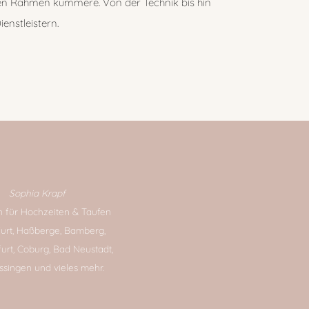
en Rahmen kümmere. Von der Technik bis hin
enstleistern.
Sophia Krapf
n für Hochzeiten & Taufen
furt, Haßberge, Bamberg,
urt, Coburg, Bad Neustadt,
ssingen und vieles mehr.