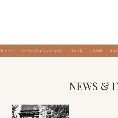
ER MICH
ANFRAGE & BUCHUNG
PREISE
LIEDER
HÄU
NEWS & 