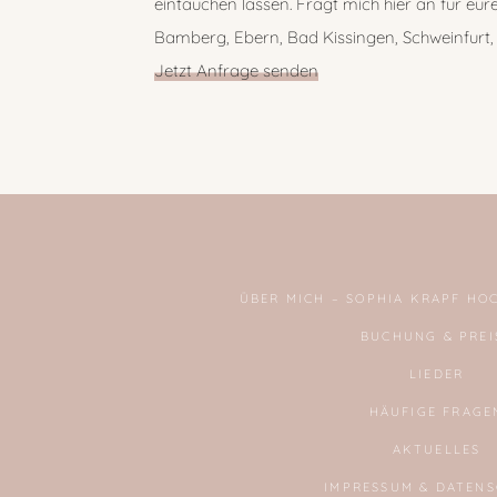
eintauchen lassen. Fragt mich hier an für eur
Bamberg, Ebern, Bad Kissingen, Schweinfurt
Jetzt Anfrage senden
FOOTER
ÜBER MICH – SOPHIA KRAPF HO
BUCHUNG & PREI
LIEDER
HÄUFIGE FRAGE
AKTUELLES
IMPRESSUM & DATEN