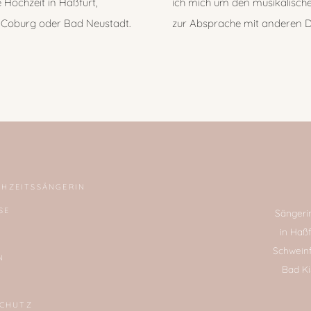
e Hochzeit in Haßfurt,
ich mich um den musikalisch
, Coburg oder Bad Neustadt.
zur Absprache mit anderen Di
CHZEITSSÄNGERIN
SE
Sängeri
in Haß
Schweinf
N
Bad Ki
SCHUTZ