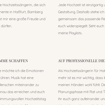
he Hochzeitssängerin, die sich
Jede Hochzeit ist einzigartig 
omente in Haßfurt, Bamberg
Gestaltung. Deshalb stehe ich
st mir eine große Freude und
gemeinsam das passende Rep
 dürfen.
euch widerspiegelt. Seht euch
meine Playlists.
IMME SCHAFFEN
AUF PROFESSIONELLE DI
 möchte ich die Emotionen
Als Hochzeitssängerin für Ha
ühren. Musik hat eine
mehr ist es mir wichtig, dass
 Menschen miteinander zu
meinen Händen wohl fühlt. Des
genau das erreichen und euch
Planungsphase mit Rat und Ta
timmungsvollen Hochzeitstag
ihr euch ganz aufeinander un